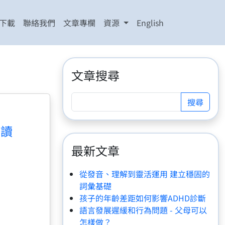
下載
聯絡我們
文章專欄
資源
English
文章搜尋
閱讀
最新文章
從發音、理解到靈活運用 建立穩固的
詞彙基礎
孩子的年齡差距如何影響ADHD診斷
語言發展遲緩和行為問題 - 父母可以
怎樣做？