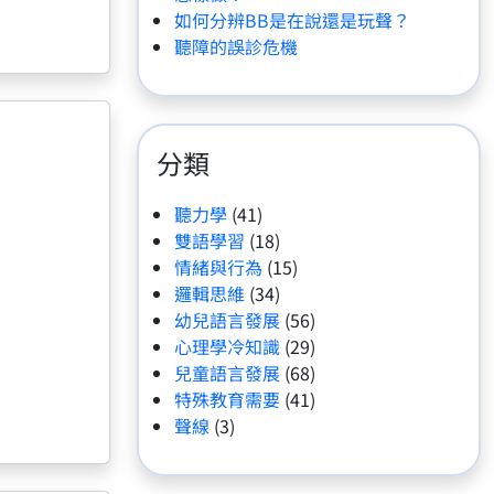
如何分辨BB是在說還是玩聲？
聽障的誤診危機
分類
聽力學
(41)
雙語學習
(18)
情緒與行為
(15)
邏輯思維
(34)
幼兒語言發展
(56)
心理學冷知識
(29)
兒童語言發展
(68)
特殊教育需要
(41)
聲線
(3)