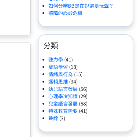
如何分辨BB是在說還是玩聲？
聽障的誤診危機
分類
聽力學
(41)
雙語學習
(18)
情緒與行為
(15)
邏輯思維
(34)
幼兒語言發展
(56)
心理學冷知識
(29)
兒童語言發展
(68)
特殊教育需要
(41)
聲線
(3)