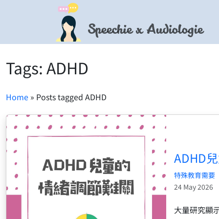
Speechie x Audiologie
Tags: ADHD
Home
» Posts tagged ADHD
ADHD
特殊教育需要
24 May 2026
大量研究顯