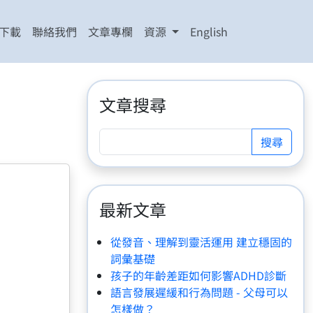
下載
聯絡我們
文章專欄
資源
English
文章搜尋
最新文章
從發音、理解到靈活運用 建立穩固的
詞彙基礎
孩子的年齡差距如何影響ADHD診斷
語言發展遲緩和行為問題 - 父母可以
怎樣做？