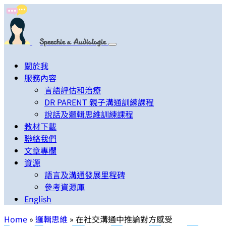
Speechie x Audiologie
關於我
服務內容
言語評估和治療
DR PARENT 親子溝通訓練課程
說話及邏輯思維訓練課程
教材下載
聯絡我們
文章專欄
資源
語言及溝通發展里程碑
參考資源庫
English
Home
»
邏輯思維
» 在社交溝通中推論對方感受