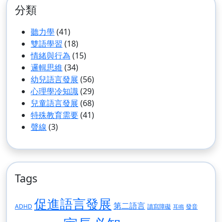
分類
聽力學
(41)
雙語學習
(18)
情緒與行為
(15)
邏輯思維
(34)
幼兒語言發展
(56)
心理學冷知識
(29)
兒童語言發展
(68)
特殊教育需要
(41)
聲線
(3)
Tags
促進語言發展
第二語言
ADHD
讀寫障礙
發音
耳鳴