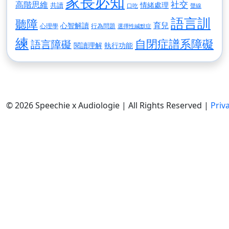
家長必知
高階思維
社交
情緒處理
共讀
口吃
聲線
語言訓
聽障
育兒
心智解讀
心理學
行為問題
選擇性緘默症
練
自閉症譜系障礙
語言障礙
閱讀理解
執行功能
© 2026 Speechie x Audiologie | All Rights Reserved |
Priv